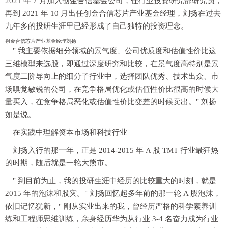
2021 年 7 月加入创金合信基金公司，任行业投资研究部研究员，
再到 2021 年 10 月出任创金合信芯片产业基金经理，刘扬在过去
九年多的投研生涯里已经形成了自己独特的投资理念。
创金合信芯片产业基金经理刘扬
" 我主要依据细分领域的景气度、公司优质度和估值性价比这
三维模型来选股，即通过深度研究和比较，在景气度高特别是景
气度二阶导向上的细分子行业中，选择团队优秀、技术出众、市
场嗅觉敏锐的公司，在竞争格局优化或估值性价比很高的时候大
量买入，在竞争格局恶化或估值性价比变差的时候卖出。" 刘扬
如是说。
在实践中理解资本市场和科技行业
刘扬入行的那一年，正是 2014-2015 年 A 股 TMT 行业最狂热
的时期，随后就是一轮大熊市。
" 到目前为止，我的投研生涯中经历的比较重大的时刻，就是
2015 年的泡沫和股灾。" 刘扬回忆起多年前的那一轮 A 股泡沫，
依旧记忆犹新，" 刚从实业出来的我，曾经历严格的科学素养训
练和工程师思维训练，亲身经历华为从行业 3-4 名奋力成为行业