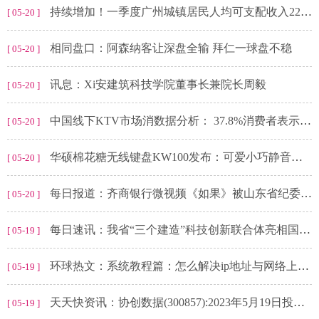
持续增加！一季度广州城镇居民人均可支配收入22728元
[ 05-20 ]
相同盘口：阿森纳客让深盘全输 拜仁一球盘不稳
[ 05-20 ]
讯息：Xi安建筑科技学院董事长兼院长周毅
[ 05-20 ]
中国线下KTV市场消数据分析： 37.8%消费者表示会选择线下KTV
[ 05-20 ]
华硕棉花糖无线键盘KW100发布：可爱小巧静音设计，三设备连接_全球信息
[ 05-20 ]
每日报道：齐商银行微视频《如果》被山东省纪委监委评为二等奖
[ 05-20 ]
每日速讯：我省“三个建造”科技创新联合体亮相国际绿建大会
[ 05-19 ]
环球热文：系统教程篇：怎么解决ip地址与网络上的其他系统有冲突不能上网
[ 05-19 ]
天天快资讯：协创数据(300857):2023年5月19日投资者关系活动记录表
[ 05-19 ]