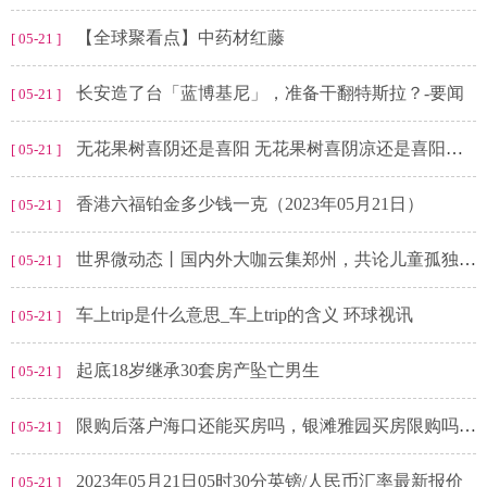
【全球聚看点】中药材红藤
[ 05-21 ]
长安造了台「蓝博基尼」，准备干翻特斯拉？-要闻
[ 05-21 ]
无花果树喜阴还是喜阳 无花果树喜阴凉还是喜阳光的呢
[ 05-21 ]
香港六福铂金多少钱一克（2023年05月21日）
[ 05-21 ]
世界微动态丨国内外大咖云集郑州，共论儿童孤独症与学习困难发展未来
[ 05-21 ]
车上trip是什么意思_车上trip的含义 环球视讯
[ 05-21 ]
起底18岁继承30套房产坠亡男生
[ 05-21 ]
限购后落户海口还能买房吗，银滩雅园买房限购吗？ 环球快报
[ 05-21 ]
2023年05月21日05时30分英镑/人民币汇率最新报价
[ 05-21 ]