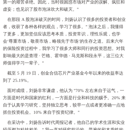
第一的艰苦卓绝。因此，当时很困惑市场对产业的误解、疯狂和
虚妄；也见识了股市泡沫吹大和破灭。"
在那段 A 股泡沫破灭的时间，刘扬认识了很多的投资者和创业
者，收获了各种各样的观点，学习了很多。" 泡沫之后，我懂得
了更多，更加坚信应该思考本质，投资常识，理性乐观，也学
会‘尊重市场，敬畏市场，略领先于市场’的生存之道。后来六年
的保险投资过程中，我学习了很多大师和同行的投资思想。对我
影响最大的是查理 · 芒格、霍华德 · 马克斯和段永平，这三位大
师值得学习一辈子。"
截至 5 月 19 日，创金合信芯片产业基金今年以来的收益率达
到了 25.19%。
面对成绩，刘扬非常谦虚，他认为 "70% 左右来自于运气，一
方面是时代和国家的红利，一方面是行业和科技的赐予。20% 来
自于认真学习研究，坚持独立思考，较早一点或者更准确一点地
抓住投资机会。10% 来自于投资纪律。"
在采访中，刘扬告诉时代周报记者，他自己的学术生涯和实业
经历都与科技相关，" 我一直对研究前沿的、普遍的和本质性的