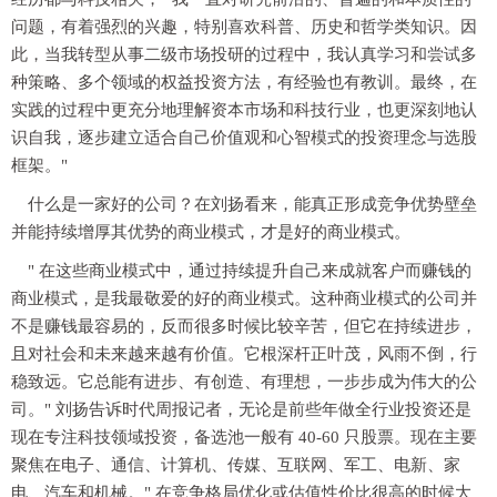
问题，有着强烈的兴趣，特别喜欢科普、历史和哲学类知识。因
此，当我转型从事二级市场投研的过程中，我认真学习和尝试多
种策略、多个领域的权益投资方法，有经验也有教训。最终，在
实践的过程中更充分地理解资本市场和科技行业，也更深刻地认
识自我，逐步建立适合自己价值观和心智模式的投资理念与选股
框架。"
什么是一家好的公司？在刘扬看来，能真正形成竞争优势壁垒
并能持续增厚其优势的商业模式，才是好的商业模式。
" 在这些商业模式中，通过持续提升自己来成就客户而赚钱的
商业模式，是我最敬爱的好的商业模式。这种商业模式的公司并
不是赚钱最容易的，反而很多时候比较辛苦，但它在持续进步，
且对社会和未来越来越有价值。它根深杆正叶茂，风雨不倒，行
稳致远。它总能有进步、有创造、有理想，一步步成为伟大的公
司。" 刘扬告诉时代周报记者，无论是前些年做全行业投资还是
现在专注科技领域投资，备选池一般有 40-60 只股票。现在主要
聚焦在电子、通信、计算机、传媒、互联网、军工、电新、家
电、汽车和机械。" 在竞争格局优化或估值性价比很高的时候大