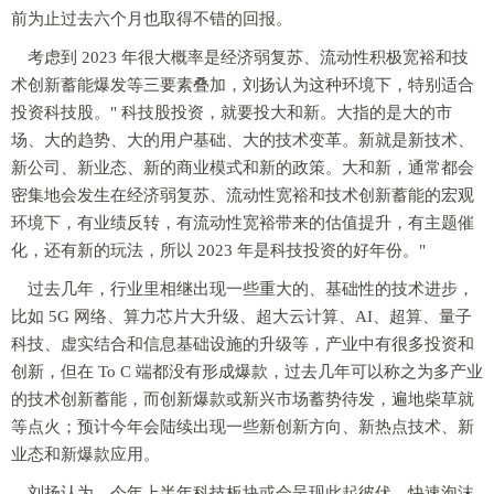
前为止过去六个月也取得不错的回报。
考虑到 2023 年很大概率是经济弱复苏、流动性积极宽裕和技
术创新蓄能爆发等三要素叠加，刘扬认为这种环境下，特别适合
投资科技股。" 科技股投资，就要投大和新。大指的是大的市
场、大的趋势、大的用户基础、大的技术变革。新就是新技术、
新公司、新业态、新的商业模式和新的政策。大和新，通常都会
密集地会发生在经济弱复苏、流动性宽裕和技术创新蓄能的宏观
环境下，有业绩反转，有流动性宽裕带来的估值提升，有主题催
化，还有新的玩法，所以 2023 年是科技投资的好年份。"
过去几年，行业里相继出现一些重大的、基础性的技术进步，
比如 5G 网络、算力芯片大升级、超大云计算、AI、超算、量子
科技、虚实结合和信息基础设施的升级等，产业中有很多投资和
创新，但在 To C 端都没有形成爆款，过去几年可以称之为多产业
的技术创新蓄能，而创新爆款或新兴市场蓄势待发，遍地柴草就
等点火；预计今年会陆续出现一些新创新方向、新热点技术、新
业态和新爆款应用。
刘扬认为，今年上半年科技板块或会呈现此起彼伏、快速泡沫