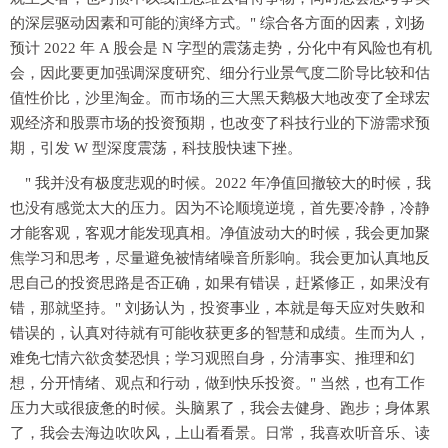
的深层驱动因素和可能的演绎方式。" 综合各方面的因素，刘扬
预计 2022 年 A 股会是 N 字型的震荡走势，分化中有风险也有机
会，因此要更加强调深度研究、细分行业景气度二阶导比较和估
值性价比，沙里淘金。而市场的三大黑天鹅极大地改变了全球宏
观经济和股票市场的投资预期，也改变了科技行业的下游需求预
期，引发 W 型深度震荡，科技股快速下挫。
" 我并没有极度悲观的时候。2022 年净值回撤较大的时候，我
也没有感觉太大的压力。因为不论顺境逆境，首先要冷静，冷静
才能客观，客观才能发现真相。净值波动大的时候，我会更加聚
焦学习和思考，尽量避免被情绪噪音所影响。我会更加认真地反
思自己的投资思路是否正确，如果有错误，赶紧修正，如果没有
错，那就坚持。" 刘扬认为，投资事业，本就是每天应对失败和
错误的，认真对待就有可能收获更多的智慧和成绩。生而为人，
难免七情六欲贪婪恐惧；学习观照自身，分清事实、推理和幻
想，分开情绪、观点和行动，做到快乐投资。" 当然，也有工作
压力大或很疲惫的时候。头脑累了，我会去健身、跑步；身体累
了，我会去海边吹吹风，上山看看景。日常，我喜欢听音乐、读