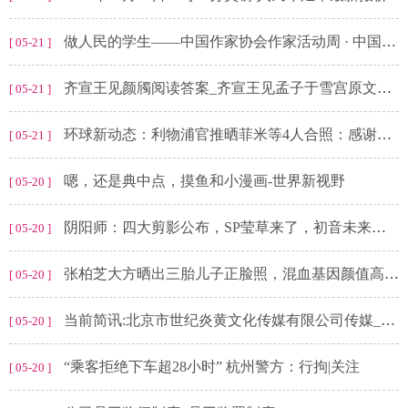
做人民的学生——中国作家协会作家活动周 · 中国作家益阳文学周即将启幕-每日聚焦
[ 05-21 ]
齐宣王见颜斶阅读答案_齐宣王见孟子于雪宫原文及翻译
[ 05-21 ]
环球新动态：利物浦官推晒菲米等4人合照：感谢你们付出的一切
[ 05-21 ]
嗯，还是典中点，摸鱼和小漫画-世界新视野
[ 05-20 ]
阴阳师：四大剪影公布，SP莹草来了，初音未来联动，宠物玩法升级_世界快播
[ 05-20 ]
张柏芝大方晒出三胎儿子正脸照，混血基因颜值高，引起网友热议-当前速看
[ 05-20 ]
当前简讯:北京市世纪炎黄文化传媒有限公司传媒_北京市世纪炎黄文化传媒有限公司
[ 05-20 ]
“乘客拒绝下车超28小时” 杭州警方：行拘|关注
[ 05-20 ]