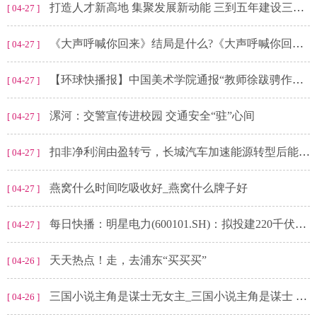
打造人才新高地 集聚发展新动能 三到五年建设三十家左右一流大学郑州研究院-全球热闻
[ 04-27 ]
《大声呼喊你回来》结局是什么?《大声呼喊你回来》讲的什么?
[ 04-27 ]
【环球快播报】中国美术学院通报“教师徐跋骋作品涉嫌抄袭”：属实，终止聘用关系
[ 04-27 ]
漯河：交警宣传进校园 交通安全“驻”心间
[ 04-27 ]
扣非净利润由盈转亏，长城汽车加速能源转型后能否“起跳”？
[ 04-27 ]
燕窝什么时间吃吸收好_燕窝什么牌子好
[ 04-27 ]
每日快播：明星电力(600101.SH)：拟投建220千伏同盟站110千伏配套出线工程
[ 04-27 ]
天天热点！走，去浦东“买买买”
[ 04-26 ]
三国小说主角是谋士无女主_三国小说主角是谋士 观天下
[ 04-26 ]