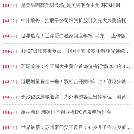
是美男啊高美男登场_是美男啊女主角-环球即时
[ 04-27 ]
中伟股份：控股子公司增资扩股引入光大兴陇信托
[ 04-27 ]
世界热点！近岸蛋白独家回应年报“乌龙”：上传版本出错，暂不确定会否受处罚
[ 04-27 ]
4月27日涨停板复盘：中国平安涨停 中科曙光连续跌停 焦点要闻
[ 04-27 ]
环球关注：今天周大生黄金首饰价格行情(2023年4月27日)
[ 04-27 ]
港股增量资金来啦！双柜台开闸倒计时！谁吃头啖汤？
[ 04-27 ]
长沙倡议腾城迎宾，为外地游客让出停车位、游览空间-全球观点
[ 04-27 ]
惠柏新材 玮硕恒基创业板IPO首发申请过会
[ 04-27 ]
世界最新：苏州豪门父子反目：45岁儿子告72岁爹，40亿市值没了！
[ 04-27 ]