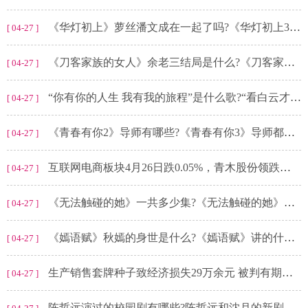
《华灯初上》萝丝潘文成在一起了吗?《华灯初上3》结局什么意思?
[ 04-27 ]
《刀客家族的女人》余老三结局是什么?《刀客家族的女人》讲的是什么?
[ 04-27 ]
“你有你的人生 我有我的旅程”是什么歌?“看白云才看清了我自己”是什么歌?
[ 04-27 ]
《青春有你2》导师有哪些?《青春有你3》导师都有谁?
[ 04-27 ]
互联网电商板块4月26日跌0.05%，青木股份领跌，主力资金净流出2729.89万元 环球微动态
[ 04-27 ]
《无法触碰的她》一共多少集?《无法触碰的她》讲了什么?
[ 04-27 ]
《嫣语赋》秋嫣的身世是什么?《嫣语赋》讲的什么故事?
[ 04-27 ]
生产销售套牌种子致经济损失29万余元 被判有期徒刑三年四个月
[ 04-27 ]
陈哲远演过的校园剧有哪些?陈哲远和沈月的新剧是什么?