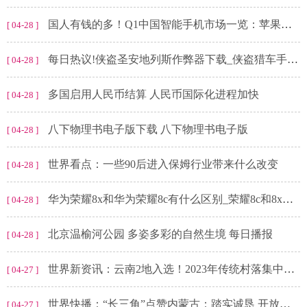
国人有钱的多！Q1中国智能手机市场一览：苹果第一 华为增速秒所有
[ 04-28 ]
每日热议!侠盗圣安地列斯作弊器下载_侠盗猎车手圣安地列斯的作弊器111项修改器中文版 151项修改
[ 04-28 ]
多国启用人民币结算 人民币国际化进程加快
[ 04-28 ]
八下物理书电子版下载 八下物理书电子版
[ 04-28 ]
世界看点：一些90后进入保姆行业带来什么改变
[ 04-28 ]
华为荣耀8x和华为荣耀8c有什么区别_荣耀8c和8x哪个好 速读
[ 04-28 ]
北京温榆河公园 多姿多彩的自然生境 每日播报
[ 04-28 ]
世界新资讯：云南2地入选！2023年传统村落集中连片保护利用示范名单公布
[ 04-27 ]
世界快播：“长三角”点赞内蒙古：踏实诚恳 开放包容
[ 04-27 ]