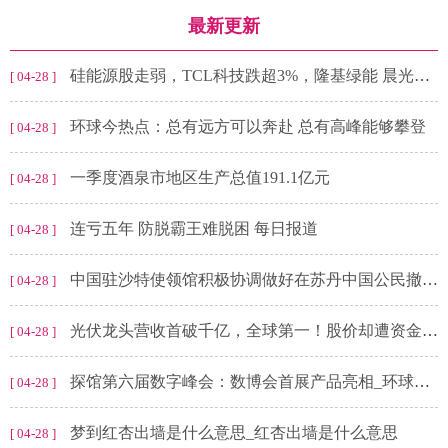
最新更新
硅能源股走弱，TCL科技跌超3%，隆基绿能 晨光新材等纷纷走低-世界快资讯
[ 04-28 ]
环球今热点：总有远方可以奔赴 总有高峰能够攀登
[ 04-28 ]
一季度酒泉市地区生产总值191.1亿元
[ 04-28 ]
连亏五年 防脱霸王难脱困 每日报道
[ 04-28 ]
中国驻沙特使领馆积极协调做好在苏丹中国公民撤离保障工作
[ 04-28 ]
光伏龙头营收首破千亿，全球第一！股价却遭资金抛弃？距年内高点已跌27%
[ 04-28 ]
探馆第六届数字峰会：数博会首展产品亮相_环球新视野
[ 04-28 ]
梦到红杏出墙是什么意思_红杏出墙是什么意思
[ 04-28 ]