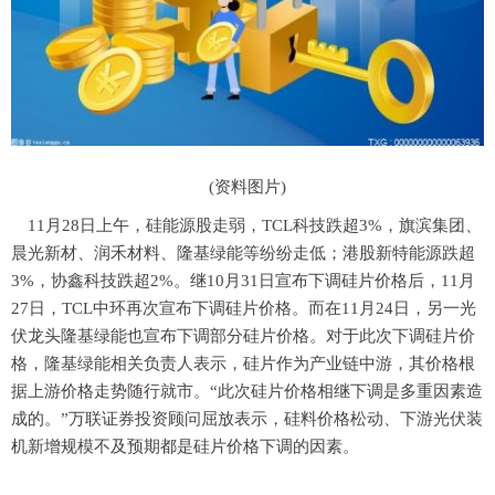
(资料图片)
11月28日上午，硅能源股走弱，TCL科技跌超3%，旗滨集团、
晨光新材、润禾材料、隆基绿能等纷纷走低；港股新特能源跌超
3%，协鑫科技跌超2%。继10月31日宣布下调硅片价格后，11月
27日，TCL中环再次宣布下调硅片价格。而在11月24日，另一光
伏龙头隆基绿能也宣布下调部分硅片价格。对于此次下调硅片价
格，隆基绿能相关负责人表示，硅片作为产业链中游，其价格根
据上游价格走势随行就市。“此次硅片价格相继下调是多重因素造
成的。”万联证券投资顾问屈放表示，硅料价格松动、下游光伏装
机新增规模不及预期都是硅片价格下调的因素。