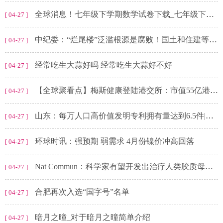
全球消息！七年级下学期数学试卷下载_七年级下学期数学试卷
[ 04-27 ]
中纪委：“烂尾楼”泛滥根源是腐败！国土和住建等部门是重灾区！_环球报资讯
[ 04-27 ]
经常吃生大蒜好吗 经常吃生大蒜好不好
[ 04-27 ]
【全球聚看点】梅斯健康登陆港交所：市值55亿港元，启明创投自2015年起一路陪伴
[ 04-27 ]
山东：每万人口高价值发明专利拥有量达到6.5件|全球速读
[ 04-27 ]
环球时讯：强预期 弱需求 4月份镍价冲高回落
[ 04-27 ]
Nat Commun：科学家有望开发出治疗人类胶质母细胞瘤的新型疗法
[ 04-27 ]
合肥再次入选“国字号”名单
[ 04-27 ]
暗月之曈_对于暗月之曈简单介绍
[ 04-27 ]